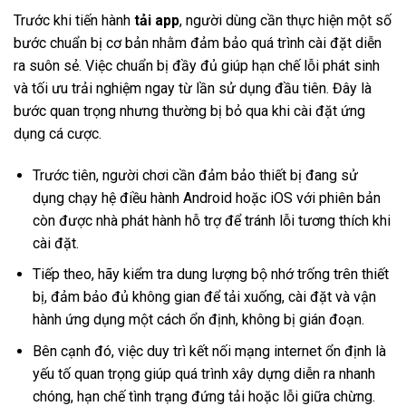
Trước khi tiến hành
tải app
, người dùng cần thực hiện một số
bước chuẩn bị cơ bản nhằm đảm bảo quá trình cài đặt diễn
ra suôn sẻ. Việc chuẩn bị đầy đủ giúp hạn chế lỗi phát sinh
và tối ưu trải nghiệm ngay từ lần sử dụng đầu tiên. Đây là
bước quan trọng nhưng thường bị bỏ qua khi cài đặt ứng
dụng cá cược.
Trước tiên, người chơi cần đảm bảo thiết bị đang sử
dụng chạy hệ điều hành Android hoặc iOS với phiên bản
còn được nhà phát hành hỗ trợ để tránh lỗi tương thích khi
cài đặt.
Tiếp theo, hãy kiểm tra dung lượng bộ nhớ trống trên thiết
bị, đảm bảo đủ không gian để tải xuống, cài đặt và vận
hành ứng dụng một cách ổn định, không bị gián đoạn.
Bên cạnh đó, việc duy trì kết nối mạng internet ổn định là
yếu tố quan trọng giúp quá trình xây dựng diễn ra nhanh
chóng, hạn chế tình trạng đứng tải hoặc lỗi giữa chừng.