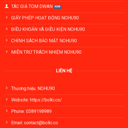
TÁC GIẢ TOM DWAN
GIẤY PHÉP HOẠT ĐỘNG NOHU90
ĐIỀU KHOẢN VÀ ĐIỀU KIỆN NOHU90
CHÍNH SÁCH BẢO MẬT NOHU90
MIỄN TRỪ TRÁCH NHIỆM NOHU90
LIÊN HỆ
Thương hiệu: NOHU90
Website: https://bolki.co/
Phone: 0389198989
Email:
contact@bolki.co