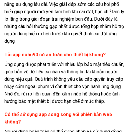
năng sử dụng lâu dài. Việc giải đáp sớm các câu hỏi phổ
biến giúp người mới yên tâm hơn khi cài đặt, hạn chế tâm lý
lo lắng trong giai đoạn trải nghiệm ban đầu. Dưới đây là
những câu hỏi thường gặp nhất được tổng hợp nhằm hỗ trợ
người dùng hiểu rõ hơn trước khi quyết định cài đặt ứng
dụng.
Tải app nohu90 có an toàn cho thiết bị không?
Ứng dụng được phát triển với nhiều lớp bảo mật tiêu chuẩn,
giúp bảo vệ dữ liệu cá nhân và thông tin tài khoản người
dùng hiệu quả. Quá trình không yêu cầu cấp quyền truy cập
nhạy cảm ngoài phạm vi cần thiết cho vận hành ứng dụng.
Nhờ đó, rủi ro liên quan đến xâm nhập hệ thống hoặc ảnh
hưởng bảo mật thiết bị được hạn chế ở mức thấp.
Có thể sử dụng app song song với phiên bản web
không?
Người dùng hoàn toàn có thể đăng nhập và sử dụng đồng