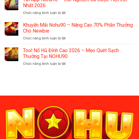
Nohu90
Dịch
Nhất 2026
–
Nhanh
ở
Chức năng bình luận bị tắt
Nhanh
Chóng,
Tải
Chóng,
An
App
Khuyến Mãi Nohu90 – Nâng Cao 70% Phần Thưởng
An
Toàn
Nohu90
Toàn
Cho Newbie
–
Chỉ
ở
Chức năng bình luận bị tắt
Trải
Trong
Khuyến
Nghiệm
1
Mãi
Tool Nổ Hũ Đỉnh Cao 2026 – Mẹo Quét Sạch
Cá
Phút
Nohu90
Cược
Thưởng Tại NOHU90
–
Tiện
ở
Chức năng bình luận bị tắt
Nâng
Lợi
Tool
Cao
Nhất
Nổ
70%
2026
Hũ
Phần
Đỉnh
Thưởng
Cao
Cho
2026
Newbie
–
Mẹo
Quét
Sạch
Thưởng
Tại
NOHU90