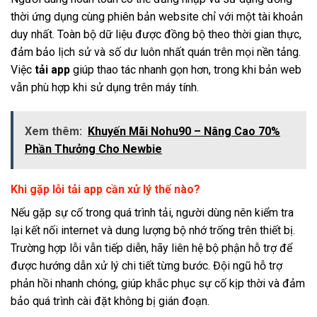
thời ứng dụng cùng phiên bản website chỉ với một tài khoản
duy nhất. Toàn bộ dữ liệu được đồng bộ theo thời gian thực,
đảm bảo lịch sử và số dư luôn nhất quán trên mọi nền tảng.
Việc
tải app
giúp thao tác nhanh gọn hơn, trong khi bản web
vẫn phù hợp khi sử dụng trên máy tính.
Xem thêm:
Khuyến Mãi Nohu90 – Nâng Cao 70%
Phần Thưởng Cho Newbie
Khi gặp lỗi tải app cần xử lý thế nào?
Nếu gặp sự cố trong quá trình tải, người dùng nên kiểm tra
lại kết nối internet và dung lượng bộ nhớ trống trên thiết bị.
Trường hợp lỗi vẫn tiếp diễn, hãy liên hệ bộ phận hỗ trợ để
được hướng dẫn xử lý chi tiết từng bước. Đội ngũ hỗ trợ
phản hồi nhanh chóng, giúp khắc phục sự cố kịp thời và đảm
bảo quá trình cài đặt không bị gián đoạn.