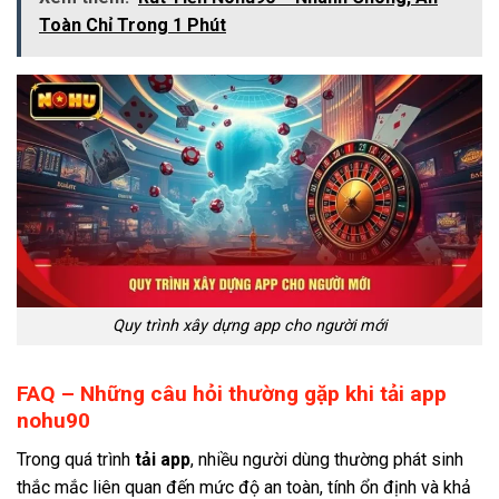
Toàn Chỉ Trong 1 Phút
Quy trình xây dựng app cho người mới
FAQ – Những câu hỏi thường gặp khi tải app
nohu90
Trong quá trình
tải app
, nhiều người dùng thường phát sinh
thắc mắc liên quan đến mức độ an toàn, tính ổn định và khả