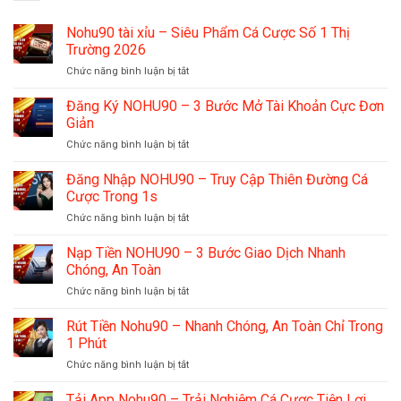
Nohu90 tài xỉu – Siêu Phẩm Cá Cược Số 1 Thị
Trường 2026
ở
Chức năng bình luận bị tắt
Nohu90
tài
Đăng Ký NOHU90 – 3 Bước Mở Tài Khoản Cực Đơn
xỉu
Giản
–
ở
Chức năng bình luận bị tắt
Siêu
Đăng
Phẩm
Ký
Đăng Nhập NOHU90 – Truy Cập Thiên Đường Cá
Cá
NOHU90
Cược
Cược Trong 1s
–
Số
ở
Chức năng bình luận bị tắt
3
1
Đăng
Bước
Thị
Nhập
Nạp Tiền NOHU90 – 3 Bước Giao Dịch Nhanh
Mở
Trường
NOHU90
Tài
Chóng, An Toàn
2026
–
Khoản
ở
Chức năng bình luận bị tắt
Truy
Cực
Nạp
Cập
Đơn
Tiền
Rút Tiền Nohu90 – Nhanh Chóng, An Toàn Chỉ Trong
Thiên
Giản
NOHU90
Đường
1 Phút
–
Cá
ở
Chức năng bình luận bị tắt
3
Cược
Rút
Bước
Trong
Tiền
Tải App Nohu90 – Trải Nghiệm Cá Cược Tiện Lợi
Giao
1s