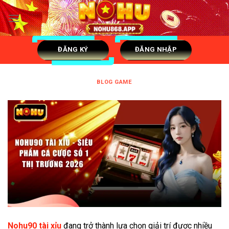
Skip
to
content
ĐĂNG KÝ
ĐĂNG NHẬP
BLOG GAME
Nohu90 tài xỉu
đang trở thành lựa chọn giải trí được nhiều