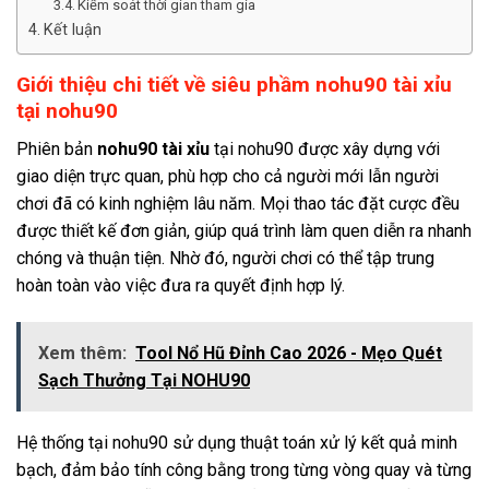
Kiểm soát thời gian tham gia
Kết luận
Giới thiệu chi tiết về siêu phầm nohu90 tài xỉu
tại nohu90
Phiên bản
nohu90 tài xỉu
tại nohu90 được xây dựng với
giao diện trực quan, phù hợp cho cả người mới lẫn người
chơi đã có kinh nghiệm lâu năm. Mọi thao tác đặt cược đều
được thiết kế đơn giản, giúp quá trình làm quen diễn ra nhanh
chóng và thuận tiện. Nhờ đó, người chơi có thể tập trung
hoàn toàn vào việc đưa ra quyết định hợp lý.
Xem thêm:
Tool Nổ Hũ Đỉnh Cao 2026 - Mẹo Quét
Sạch Thưởng Tại NOHU90
Hệ thống tại nohu90 sử dụng thuật toán xử lý kết quả minh
bạch, đảm bảo tính công bằng trong từng vòng quay và từng