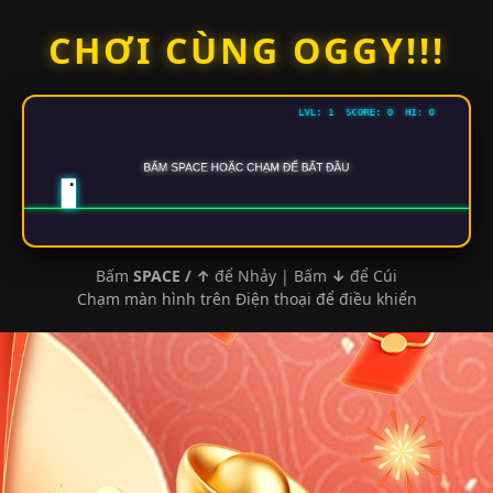
Skip
CHƠI CÙNG OGGY!!!
to
content
Bấm
SPACE / ↑
để Nhảy | Bấm
↓
để Cúi
Chạm màn hình trên Điện thoại để điều khiển